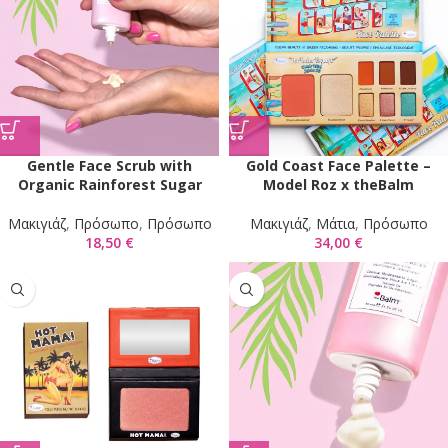
Gentle Face Scrub with
Gold Coast Face Palette –
Organic Rainforest Sugar
Model Roz x theBalm
Mακιγιάζ
,
Πρόσωπο
,
Πρόσωπο
Mακιγιάζ
,
Μάτια
,
Πρόσωπο
18,50
€
34,00
€