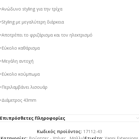
•Ανώδυνο styling για την τρίχα
•Styling με μεγαλύτερη διάρκεια
•Αποτρέπει το φριζάρισμα και τον ηλεκτρισμό
•Εύκολο καθάρισμα
•Μεγάλη αντοχή
•Εύκολο κούμπωμα
•Περιλαμβάνει λισουάρ
•Διάμετρος 43mm
Επιπρόσθετες Πληροφορίες
Κωδικός προϊόντος:
17112-43
Κατηγορίες:
Βούρτσες - Χτένες
,
Μαλλιά
Ετικέτα:
Yanni Extensions