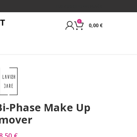
Για εμάς
Επικοινωνία
0
0,00
€
Bi-Phase Make Up
mover
8,50
€