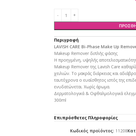
ΠΡΟΣΘΉ
Περιγραφή
LAVISH CARE Bi-Phase Make Up Remov
Makeup Remover διπλής φάσης
Η προηγμένη, υψηλής αποτελεσματικότη
Makeup Remover της Lavish Care καθαρίζ
χειλιών. Το μακράς διάρκειας και αδιάβ
ταυτόχρονα ο ευαίσθητος ιστός της επιδε
ενυδατώνεται. Χωρίς άρωμα.
Δερματολογικά & Οφθαλμολογικά ελεγμ
300ml
Επιπρόσθετες Πληροφορίες
Κωδικός προϊόντος:
11208
Κατ