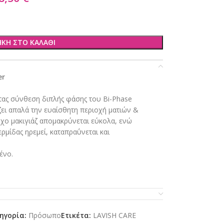
ΚΗ ΣΤΟ ΚΑΛΆΘΙ
er
τας σύνθεση διπλής φάσης του Bi-Phase
ει απαλά την ευαίσθητη περιοχή ματιών &
ροχο μακιγιάζ απομακρύνεται εύκολα, ενώ
ρμίδας ηρεμεί, καταπραΰνεται και
ένο.
ηγορία:
Πρόσωπο
Ετικέτα:
LAVISH CARE