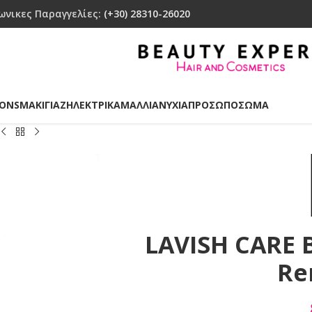
ωνικες Παραγγελίες:
(+30) 28310-26020
IONS
ΜΑΚΙΓΙΑΖ
ΗΛΕΚΤΡΙΚΑ
ΜΑΛΛΙΑ
ΝΥΧΙΑ
ΠΡΟΣΩΠΟ
ΣΩΜΑ
LAVISH CARE 
Re