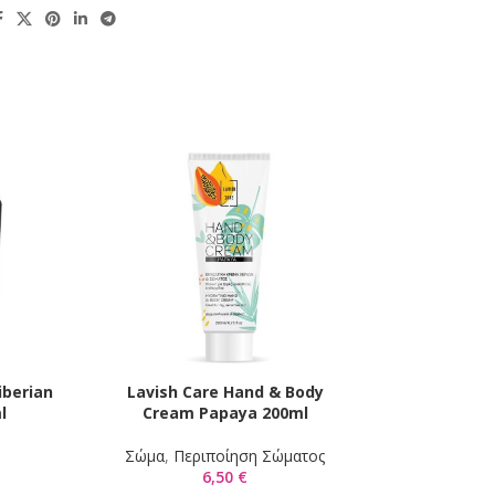
iberian
Lavish Care Hand & Body
Lavish Care
Ι
ΠΡΟΣΘΉΚΗ ΣΤΟ ΚΑΛΆΘΙ
ΠΡΟΣΘΉΚΗ ΣΤΟ 
l
Cream Papaya 200ml
Lotio
Σώμα
,
Περιποίηση Σώματος
Σώμα
,
Περιπο
6,50
€
9,