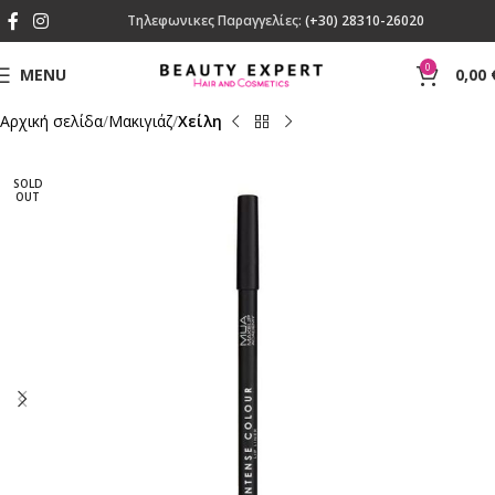
Τηλεφωνικες Παραγγελίες:
(+30) 28310-26020
0
MENU
0,00
Αρχική σελίδα
Mακιγιάζ
Χείλη
SOLD
OUT