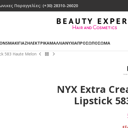
ωνικες Παραγγελίες:
(+30) 28310-26020
IONS
ΜΑΚΙΓΙΑΖ
ΗΛΕΚΤΡΙΚΑ
ΜΑΛΛΙΑ
ΝΥΧΙΑ
ΠΡΟΣΩΠΟ
ΣΩΜΑ
ick 583 Haute Melon
NYX Extra Cre
Lipstick 5
Εξ