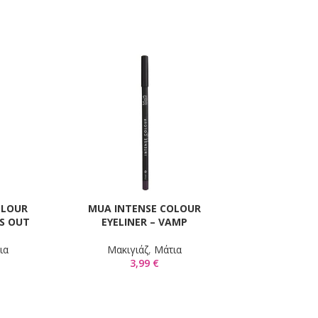
The Balm Fi
ΠΡΟΣΘΉΚΗ ΣΤΟ 
Highlighting
D
OLOUR
MUA INTENSE COLOUR
Ι
ΠΡΟΣΘΉΚΗ ΣΤΟ ΚΑΛΆΘΙ
TS OUT
EYELINER – VAMP
Mακιγιάζ
,
Μά
24,
ια
Mακιγιάζ
,
Μάτια
3,99
€