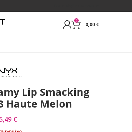
Για εμάς
Επικοινωνία
0
0,00
€
amy Lip Smacking
83 Haute Melon
5,49
€
αντλημένο