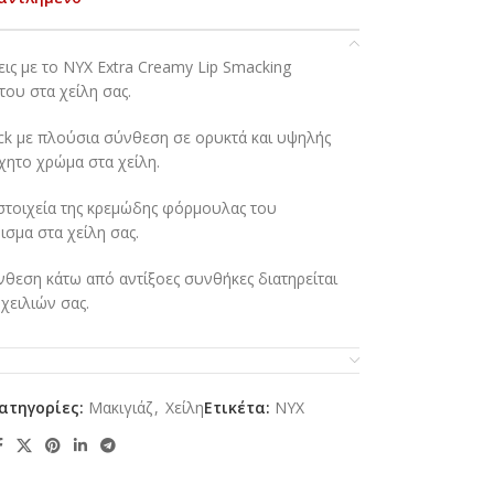
εις με το NYX Extra Creamy Lip Smacking
 του στα χείλη σας.
ick με πλούσια σύνθεση σε ορυκτά και υψηλής
χητο χρώμα στα χείλη.
ά στοιχεία της κρεμώδης φόρμουλας του
σμα στα χείλη σας.
νθεση κάτω από αντίξοες συνθήκες διατηρείται
χειλιών σας.
ick διατίθεται σε μαύρη συσκευασία με μεγάλη
ν ιδανικό χρωματικό τόνο για εσάς.
ατηγορίες:
Mακιγιάζ
,
Χείλη
Ετικέτα:
NYX
ρουτίνα το Το NYX Extra Creamy Lip Smacking
 υφή του.