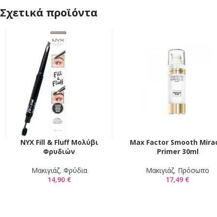
Σχετικά προϊόντα
NYX Fill & Fluff Μολύβι
Max Factor Smooth Mira
ΕΠΙΛΟΓΉ
ΠΡΟΣΘΉΚΗ ΣΤΟ ΚΑΛΆΘΙ
Φρυδιών
Primer 30ml
Mακιγιάζ
,
Φρύδια
Mακιγιάζ
,
Πρόσωπο
14,90
€
17,49
€