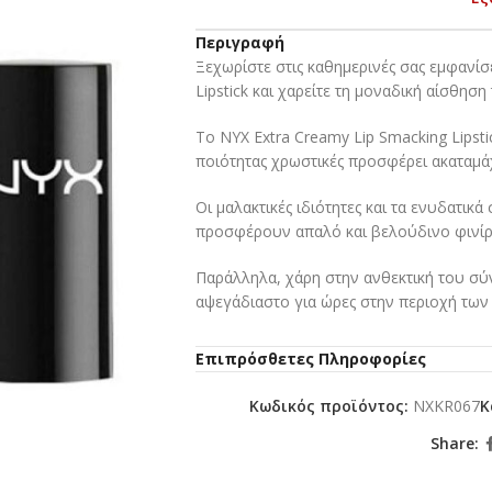
Περιγραφή
Ξεχωρίστε στις καθημερινές σας εμφανίσ
Lipstick και χαρείτε τη μοναδική αίσθηση
Το NYX Extra Creamy Lip Smacking Lipst
ποιότητας χρωστικές προσφέρει ακαταμά
Οι μαλακτικές ιδιότητες και τα ενυδατικ
προσφέρουν απαλό και βελούδινο φινίρι
Παράλληλα, χάρη στην ανθεκτική του σύ
αψεγάδιαστο για ώρες στην περιοχή των 
Το NYX Extra Creamy Lip Smacking Lipst
Επιπρόσθετες Πληροφορίες
ποικιλία αποχρώσεων για να επιλέξετε το
Κωδικός προϊόντος:
NXKR067
Κ
Αρκεί να εντάξετε στην καθημερινή σας 
Lipstick και να εθιστείτε στην βελούδινη
Share: