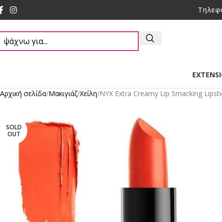
Τηλεφ
EXTENS
Αρχική σελίδα
Mακιγιάζ
Χείλη
NYX Extra Creamy Lip Smacking Lipst
SOLD
OUT