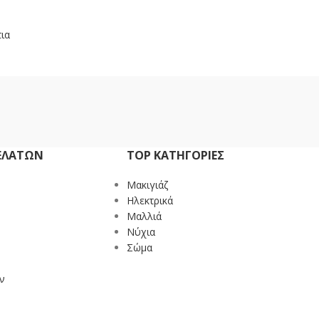
ια
ΕΛΑΤΏΝ
TOP ΚΑΤΗΓΟΡΙΕΣ
Mακιγιάζ
Ηλεκτρικά
Μαλλιά
Νύχια
Σώμα
ν