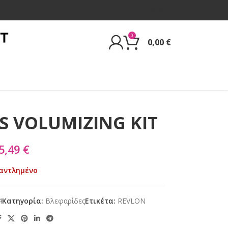
Για εμάς
Επικοινωνία
0
0,00
€
S VOLUMIZING KIT
5,49
€
αντλημένο
4
Κατηγορία:
Βλεφαρίδες
Ετικέτα:
REVLON