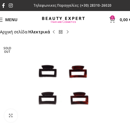
Τηλεφωνικες Παραγγελίες:
(+30) 28310-26020
0
MENU
0,00
Αρχική σελίδα
Ηλεκτρικά
SOLD
OUT
Click to enlarge