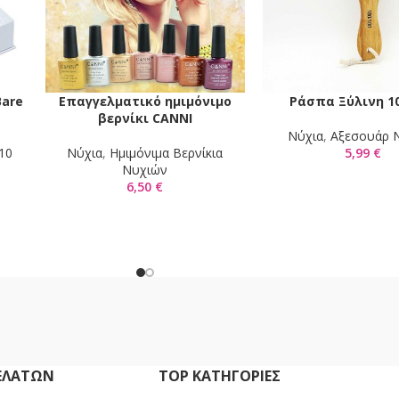
Bare
Επαγγελματικό ημιμόνιμο
Ράσπα Ξύλινη 1
ΕΠΙΛΟΓΉ
ΠΡΟΣΘΉΚΗ ΣΤΟ ΚΑΛΆΘ
βερνίκι CANNI
Νύχια
,
Αξεσουάρ 
 10
Νύχια
,
Ημιμόνιμα Βερνίκια
5,99
€
Νυχιών
6,50
€
ΕΛΑΤΏΝ
TOP ΚΑΤΗΓΟΡΙΕΣ