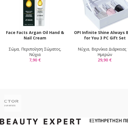
Face Facts Argan Oil Hand &
OPI Infinite Shine Always 
ΠΡΟΣΘΉΚΗ ΣΤΟ ΚΑΛΆΘΙ
ΠΡΟΣΘΉΚΗ ΣΤΟ ΚΑΛΆΘΙ
Nail Cream
for You 3 PC Gift Set
Σώμα
,
Περιποίηση Σώματος
,
Νύχια
,
Βερνίκια Διάρκειας
Νύχια
Ημερών
7,90
€
29,90
€
ΕΞΥΠΗΡΈΤΗΣΗ Π