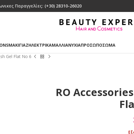
ωνικες Παραγγελίες:
(+30) 28310-26020
IONS
ΜΑΚΙΓΙΑΖ
ΗΛΕΚΤΡΙΚΑ
ΜΑΛΛΙΑ
ΝΥΧΙΑ
ΠΡΟΣΩΠΟ
ΣΩΜΑ
sh Gel Flat No 6
RO Accessories
Fl
Εξ