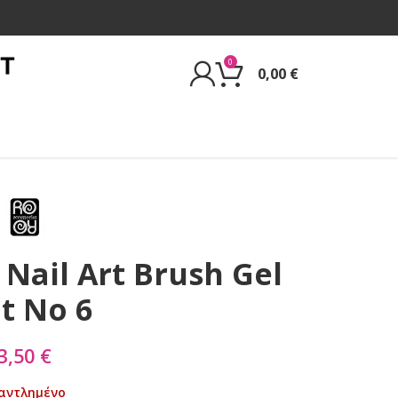
Για εμάς
Επικοινωνία
0
0,00
€
 Nail Art Brush Gel
at No 6
3,50
€
αντλημένο