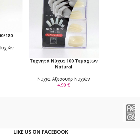
Φόρμες για 
ΠΡΟΣΘΉΚΗ ΣΤΟ 
500 τ
00/180
Ι
Νύχια
,
Αξεσ
9,
Νυχιών
Τεχνητά Νύχια 100 Τεμαχίων
ΠΡΟΣΘΉΚΗ ΣΤΟ ΚΑΛΆΘΙ
Natural
Νύχια
,
Αξεσουάρ Νυχιών
4,90
€
LIKE US ON FACEBOOK