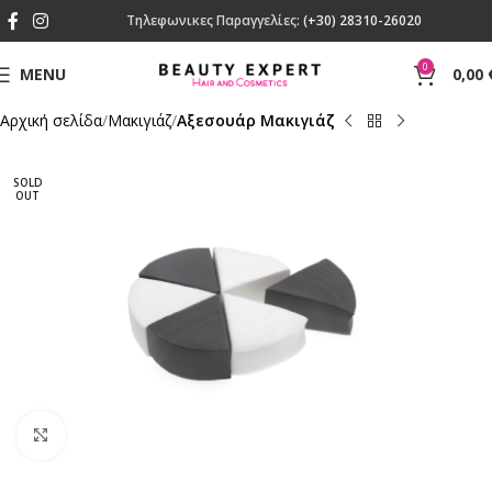
Τηλεφωνικες Παραγγελίες:
(+30) 28310-26020
0
MENU
0,00
Αρχική σελίδα
Mακιγιάζ
Αξεσουάρ Μακιγιάζ
SOLD
OUT
Click to enlarge