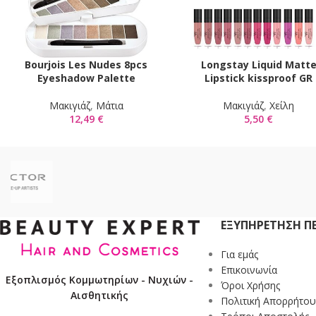
Bourjois Les Nudes 8pcs
Longstay Liquid Matt
ΠΡΟΣΘΉΚΗ ΣΤΟ ΚΑΛΆΘΙ
ΕΠΙΛΟΓΉ
Eyeshadow Palette
Lipstick kissproof GR
Mακιγιάζ
,
Μάτια
Mακιγιάζ
,
Χείλη
12,49
€
5,50
€
ΕΞΥΠΗΡΈΤΗΣΗ Π
Για εμάς
Επικοινωνία
Εξοπλισμός Κομμωτηρίων - Νυχιών -
Όροι Χρήσης
Αισθητικής
Πολιτική Απορρήτου