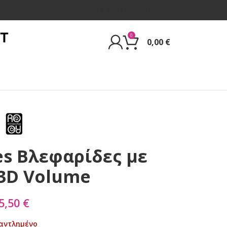
Για εμάς
Επικοινωνία
0
0,00
€
es Βλεφαρίδες με
3D Volume
5,50
€
αντλημένο