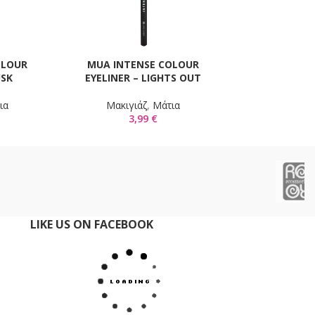
OLOUR
MUA INTENSE COLOUR
MUA PRO / B
Ι
ΠΡΟΣΘΉΚΗ ΣΤΟ ΚΑΛΆΘΙ
ΕΠΙΛΟΓΉ
USK
EYELINER – LIGHTS OUT
MATTE FINIS
ια
Mακιγιάζ
,
Μάτια
Mακιγιάζ
3,99
€
11,
LIKE US ON FACEBOOK