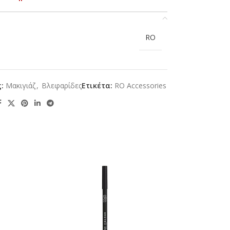
RO
:
Mακιγιάζ
,
Βλεφαρίδες
Ετικέτα:
RO Accessories