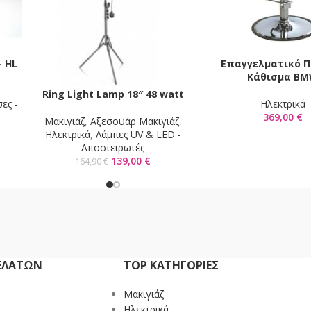
– HL
Επαγγελματικό Π
ΠΡΟΣΘΉΚΗ ΣΤΟ ΚΑΛΆΘ
Κάθισμα B
Ring Light Lamp 18″ 48 watt
ΠΡΟΣΘΉΚΗ ΣΤΟ ΚΑΛΆΘΙ
ες -
Ηλεκτρικά
369,00
€
Mακιγιάζ
,
Αξεσουάρ Μακιγιάζ
,
Ηλεκτρικά
,
Λάμπες UV & LED -
Αποστειρωτές
139,00
€
164,90
€
ΕΛΑΤΏΝ
TOP ΚΑΤΗΓΟΡΙΕΣ
Mακιγιάζ
Ηλεκτρικά