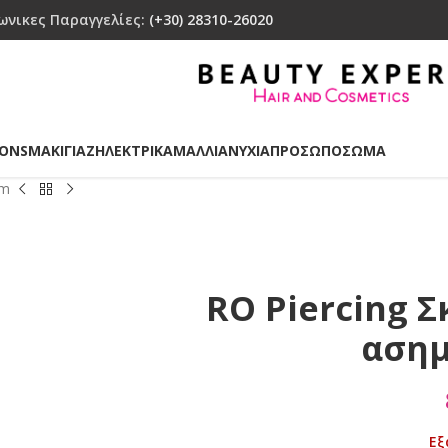
ωνικες Παραγγελίες:
(+30) 28310-26020
IONS
ΜΑΚΙΓΙΑΖ
ΗΛΕΚΤΡΙΚΑ
ΜΑΛΛΙΑ
ΝΥΧΙΑ
ΠΡΟΣΩΠΟ
ΣΩΜΑ
mm
RO Piercing 
ασημ
Εξ