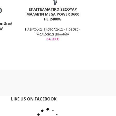
ΕΠΑΓΓΕΛΜΑΤΙΚΟ ΣΕΣΟΥΑΡ
ΠΡΟΣΘΉΚΗ ΣΤΟ ΚΑΛΆΘΙ
ΜΑΛΛΙΩΝ MEGA POWER 3600
HL 2400W
αιδικό
Καρέκλα Jac
Ι
ΠΡΟΣΘΉΚΗ ΣΤΟ 
MW
Ηλεκτρικά
,
Πιστολάκια - Πρέσες -
Ηλεκ
Ψαλιδάκια μαλλιών
279
64,90
€
LIKE US ON FACEBOOK