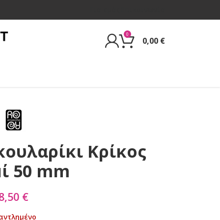
Για εμάς
Επικοινωνία
0
0,00
€
Σκουλαρίκι Κρίκος
ί 50 mm
8,50
€
αντλημένο