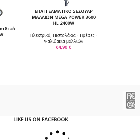
ΕΠΑΓΓΕΛΜΑΤΙΚΟ ΣΕΣΟΥΑΡ
ΠΡΟΣΘΉΚΗ ΣΤΟ ΚΑΛΆΘΙ
ΜΑΛΛΙΩΝ MEGA POWER 3600
HL 2400W
αιδικό
Καρέκλα Jac
Ι
ΠΡΟΣΘΉΚΗ ΣΤΟ 
MW
Ηλεκτρικά
,
Πιστολάκια - Πρέσες -
Ηλεκ
Ψαλιδάκια μαλλιών
279
64,90
€
LIKE US ON FACEBOOK