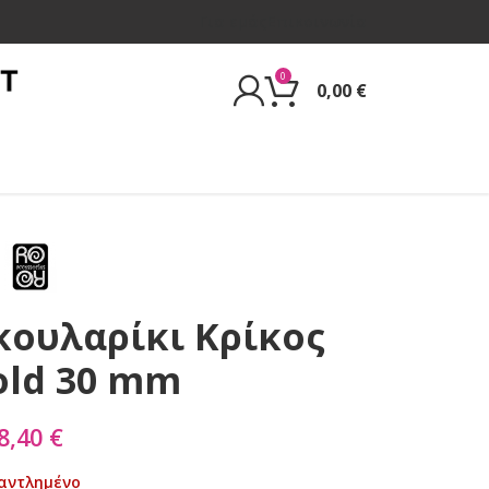
Για εμάς
Επικοινωνία
0
0,00
€
Σκουλαρίκι Κρίκος
old 30 mm
8,40
€
αντλημένο