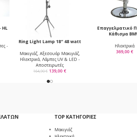
– HL
Επαγγελματικό Π
ΠΡΟΣΘΉΚΗ ΣΤΟ ΚΑΛΆΘ
Κάθισμα B
Ring Light Lamp 18″ 48 watt
ΠΡΟΣΘΉΚΗ ΣΤΟ ΚΑΛΆΘΙ
ες -
Ηλεκτρικά
369,00
€
Mακιγιάζ
,
Αξεσουάρ Μακιγιάζ
,
Ηλεκτρικά
,
Λάμπες UV & LED -
Αποστειρωτές
139,00
€
164,90
€
ΕΛΑΤΏΝ
TOP ΚΑΤΗΓΟΡΙΕΣ
Mακιγιάζ
Ηλεκτρικά