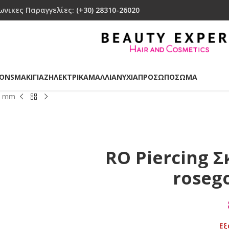
ωνικες Παραγγελίες:
(+30) 28310-26020
IONS
ΜΑΚΙΓΙΑΖ
ΗΛΕΚΤΡΙΚΑ
ΜΑΛΛΙΑ
ΝΥΧΙΑ
ΠΡΟΣΩΠΟ
ΣΩΜΑ
30 mm
RO Piercing 
roseg
Εξ