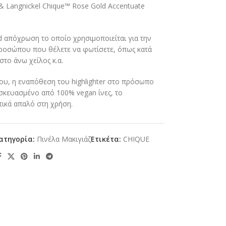
& Langnickel Chique™ Rose Gold Accentuate
d απόχρωση το οποίο χρησιμοποιείται για την
 προσώπου που θέλετε να φωτίσετε, όπως κατά
στο άνω χείλος κ.α.
ου, η εναπόθεση του highlighter στο πρόσωπο
τασκευασμένο από 100% vegan ίνες, το
ετικά απαλό στη χρήση.
ατηγορία:
Πινέλα Μακιγιάζ
Ετικέτα:
CHIQUE