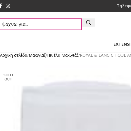
Τηλεφ
EXTENS
Αρχική σελίδα
Mακιγιάζ
Πινέλα Μακιγιάζ
ROYAL & LANG CHIQUE 
SOLD
OUT