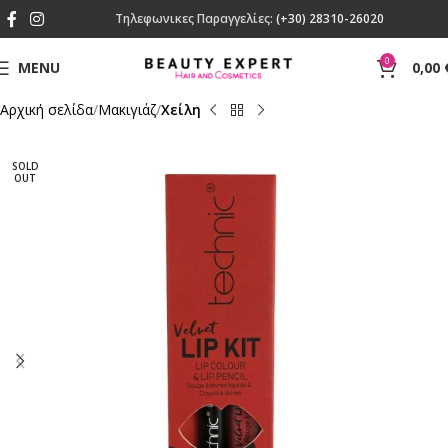
Τηλεφωνικες Παραγγελίες:
(+30) 28310-26020
0
MENU
0,00
Αρχική σελίδα
Mακιγιάζ
Χείλη
SOLD
OUT