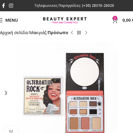
Τηλεφωνικες Παραγγελίες:
(+30) 28310-26020
0
MENU
0,00
Αρχική σελίδα
Mακιγιάζ
Πρόσωπο
Click to enlarge