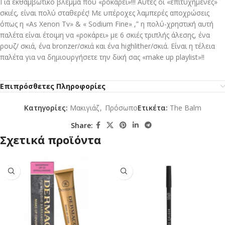
Για εκθαμβωτικό βλέμμα που «ροκάρει»!!! Αυτές οι «επιτυχημένες»
σκιές, είναι πολύ σταθερές! Με υπέροχες λαμπερές αποχρώσεις
όπως η «As Xenon Tv» & « Sodium Fine» ,” η πολύ-χρηστική αυτή
παλέτα είναι έτοιμη να «ροκάρει» με 6 σκιές τριπλής άλεσης, ένα
ρουζ/ σκιά, ένα bronzer/σκιά και ένα highlither/σκιά. Είναι η τέλεια
παλέτα για να δημιουργήσετε την δική σας «make up playlist»!!
Επιπρόσθετες Πληροφορίες
Κατηγορίες:
Mακιγιάζ
,
Πρόσωπο
Ετικέτα:
The Balm
Share:
Σχετικά προϊόντα