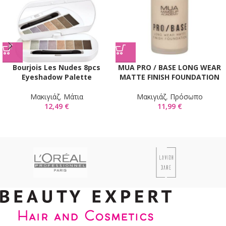
Bourjois Les Nudes 8pcs
MUA PRO / BASE LONG WEAR
Eyeshadow Palette
MATTE FINISH FOUNDATION
Mακιγιάζ
,
Μάτια
Mακιγιάζ
,
Πρόσωπο
12,49
€
11,99
€