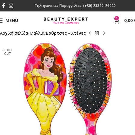
Τηλεφωνικες Παραγγελίες:
(+30) 28310-26020
0
MENU
0,00
Αρχική σελίδα
Μαλλιά
Βούρτσες - Χτένες
SOLD
OUT