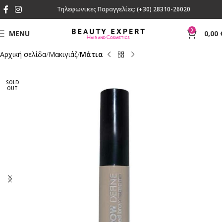
Τηλεφωνικες Παραγγελίες:
(+30) 28310-26020
0
MENU
0,00
Αρχική σελίδα
Mακιγιάζ
Μάτια
SOLD
OUT