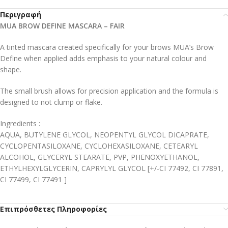
Περιγραφή
MUA BROW DEFINE MASCARA – FAIR
A tinted mascara created specifically for your brows MUA’s Brow
Define when applied adds emphasis to your natural colour and
shape.
The small brush allows for precision application and the formula is
designed to not clump or flake.
Ingredients :
AQUA, BUTYLENE GLYCOL, NEOPENTYL GLYCOL DICAPRATE,
CYCLOPENTASILOXANE, CYCLOHEXASILOXANE, CETEARYL
ALCOHOL, GLYCERYL STEARATE, PVP, PHENOXYETHANOL,
ETHYLHEXYLGLYCERIN, CAPRYLYL GLYCOL [+/-CI 77492, CI 77891,
CI 77499, CI 77491 ]
Επιπρόσθετες Πληροφορίες