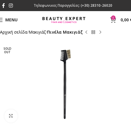
Τηλεφωνικες Παραγγελίες:
(+30) 28310-26020
0
MENU
0,00
Αρχική σελίδα
Mακιγιάζ
Πινέλα Μακιγιάζ
SOLD
OUT
Click to enlarge