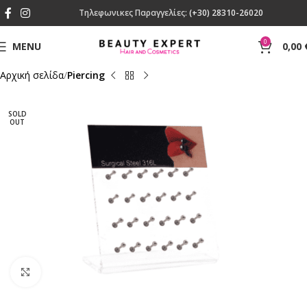
Τηλεφωνικες Παραγγελίες:
(+30) 28310-26020
0
MENU
0,00
Αρχική σελίδα
Piercing
SOLD
OUT
Click to enlarge