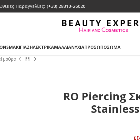
ωνικες Παραγγελίες:
(+30) 28310-26020
IONS
ΜΑΚΙΓΙΑΖ
ΗΛΕΚΤΡΙΚΑ
ΜΑΛΛΙΑ
ΝΥΧΙΑ
ΠΡΟΣΩΠΟ
ΣΩΜΑ
el μαύρο
RO Piercing Σ
Stainles
Εξ