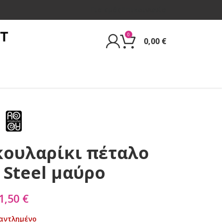
Για εμάς
Επικοινωνία
0
0,00
€
κουλαρίκι πέταλο
s Steel μαύρο
1,50
€
αντλημένο